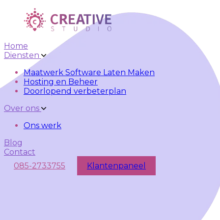
Skip to main content
Skip to navigation
Home
Diensten
Maatwerk Software Laten Maken
Hosting en Beheer
Doorlopend verbeterplan
Over ons
Ons werk
Blog
Contact
085-2733755
Klantenpaneel