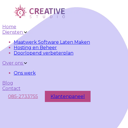
Skip to main content
Skip to navigation
Home
Diensten
Maatwerk Software Laten Maken
Hosting en Beheer
Doorlopend verbeterplan
Over ons
Ons werk
Blog
Contact
085-2733755
Klantenpaneel