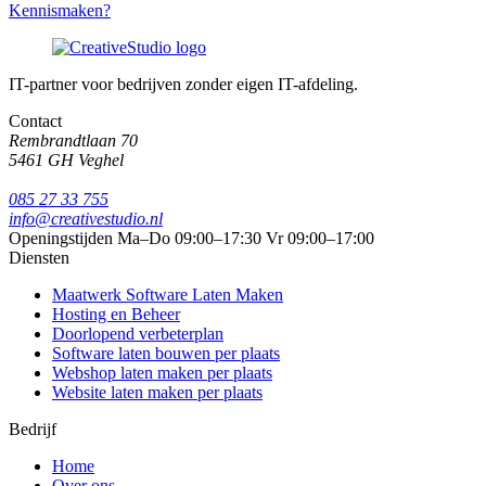
Kennismaken?
IT-partner voor bedrijven zonder eigen IT-afdeling.
Contact
Rembrandtlaan 70
5461 GH Veghel
085 27 33 755
info@creativestudio.nl
Openingstijden
Ma–Do 09:00–17:30
Vr 09:00–17:00
Diensten
Maatwerk Software Laten Maken
Hosting en Beheer
Doorlopend verbeterplan
Software laten bouwen per plaats
Webshop laten maken per plaats
Website laten maken per plaats
Bedrijf
Home
Over ons