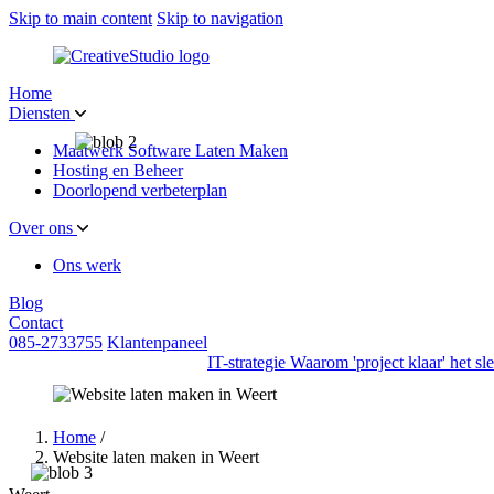
Skip to main content
Skip to navigation
Home
Diensten
Maatwerk Software Laten Maken
Hosting en Beheer
Doorlopend verbeterplan
Over ons
Ons werk
Blog
Contact
085-2733755
Klantenpaneel
IT-strategie
Waarom 'project klaar' het s
Home
/
Website laten maken in Weert