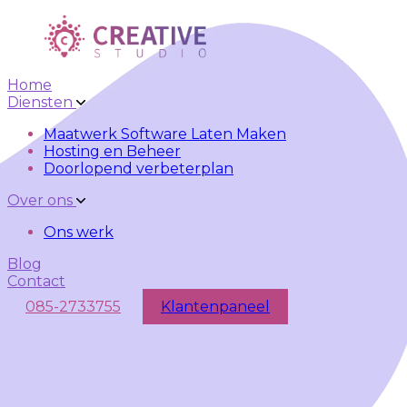
Skip to main content
Skip to navigation
Home
Diensten
Maatwerk Software Laten Maken
Hosting en Beheer
Doorlopend verbeterplan
Over ons
Ons werk
Blog
Contact
085-2733755
Klantenpaneel