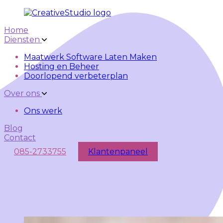
Skip to main content
Skip to navigation
Home
Diensten
Maatwerk Software Laten Maken
Hosting en Beheer
Doorlopend verbeterplan
Over ons
Ons werk
Blog
Contact
085-2733755
Klantenpaneel