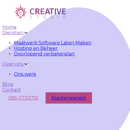
Skip to main content
Skip to navigation
Home
Diensten
Maatwerk Software Laten Maken
Hosting en Beheer
Doorlopend verbeterplan
Over ons
Ons werk
Blog
Contact
085-2733755
Klantenpaneel