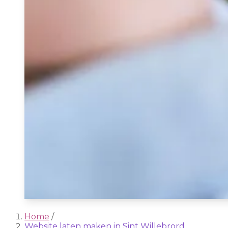
Home
/
Website laten maken in Sint Willebrord