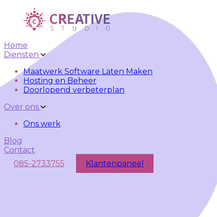
Skip to main content
Skip to navigation
Home
Diensten
Maatwerk Software Laten Maken
Hosting en Beheer
Doorlopend verbeterplan
Over ons
Ons werk
Blog
Contact
085-2733755
Klantenpaneel