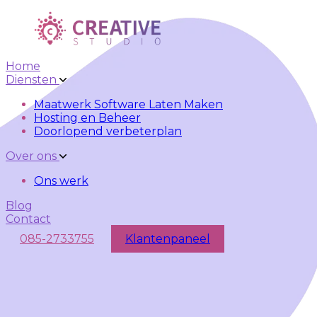
Skip to main content
Skip to navigation
Home
Diensten
Maatwerk Software Laten Maken
Hosting en Beheer
Doorlopend verbeterplan
Over ons
Ons werk
Blog
Contact
085-2733755
Klantenpaneel