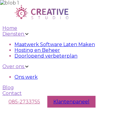
Skip to main content
Skip to navigation
Home
Diensten
Maatwerk Software Laten Maken
Hosting en Beheer
Doorlopend verbeterplan
Over ons
Ons werk
Blog
Contact
085-2733755
Klantenpaneel