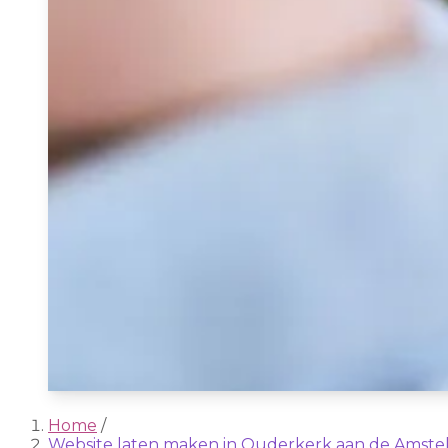
Home
/
Website laten maken in Ouderkerk aan de Amste