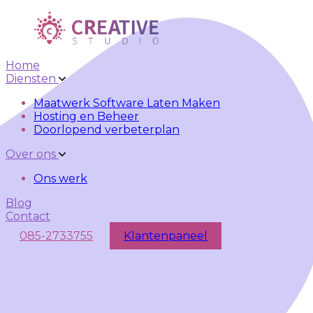
Skip to main content
Skip to navigation
Home
Diensten
Maatwerk Software Laten Maken
Hosting en Beheer
Doorlopend verbeterplan
Over ons
Ons werk
Blog
Contact
085-2733755
Klantenpaneel