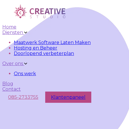
Skip to main content
Skip to navigation
Home
Diensten
Maatwerk Software Laten Maken
Hosting en Beheer
Doorlopend verbeterplan
Over ons
Ons werk
Blog
Contact
085-2733755
Klantenpaneel