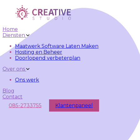
Skip to main content
Skip to navigation
Home
Diensten
Maatwerk Software Laten Maken
Hosting en Beheer
Doorlopend verbeterplan
Over ons
Ons werk
Blog
Contact
085-2733755
Klantenpaneel