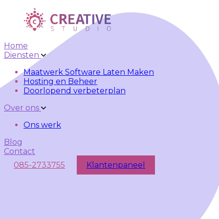
Skip to main content
Skip to navigation
Home
Diensten
Maatwerk Software Laten Maken
Hosting en Beheer
Doorlopend verbeterplan
Over ons
Ons werk
Blog
Contact
085-2733755
Klantenpaneel