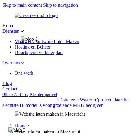
Skip to main content
Skip to navigation
Home
Diensten
Maatwerk Software Laten Maken
Hosting en Beheer
Doorlopend verbeterplan
Over ons
Ons werk
Blog
Contact
085-2733755
Klantenpaneel
IT-strategie
Waarom 'project klaar' het
slechtste IT-model is voor groeiende MKB-bedrijven
Home
/
Website laten maken in Maastricht