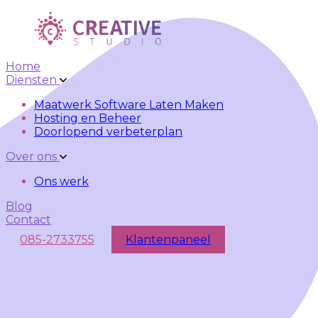
Skip to main content
Skip to navigation
Home
Diensten
Maatwerk Software Laten Maken
Hosting en Beheer
Doorlopend verbeterplan
Over ons
Ons werk
Blog
Contact
085-2733755
Klantenpaneel