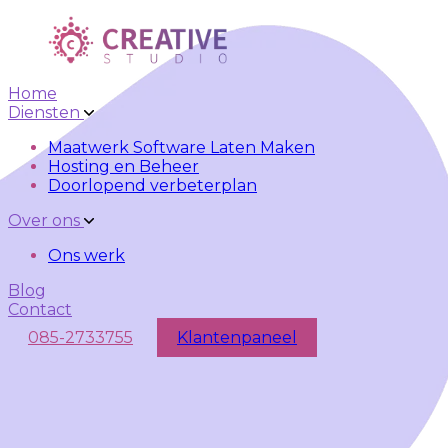
Skip to main content
Skip to navigation
Home
Diensten
Maatwerk Software Laten Maken
Hosting en Beheer
Doorlopend verbeterplan
Over ons
Ons werk
Blog
Contact
085-2733755
Klantenpaneel