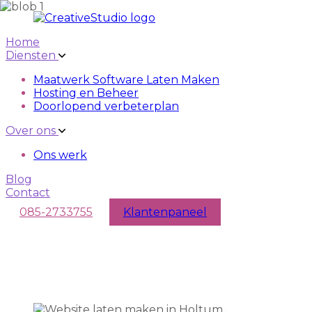
Skip to main content
Skip to navigation
Home
Diensten
Maatwerk Software Laten Maken
Hosting en Beheer
Doorlopend verbeterplan
Over ons
Ons werk
Blog
Contact
085-2733755
Klantenpaneel