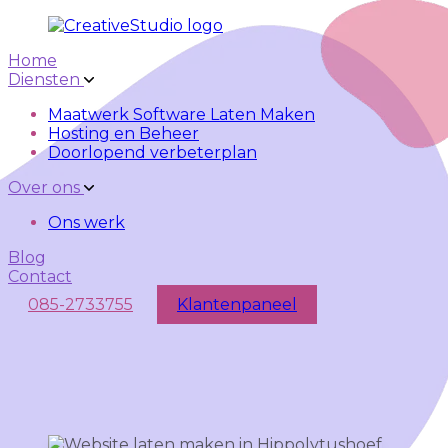
Skip to main content
Skip to navigation
Home
Diensten
Maatwerk Software Laten Maken
Hosting en Beheer
Doorlopend verbeterplan
Over ons
Ons werk
Blog
Contact
085-2733755
Klantenpaneel