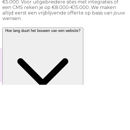
€5.000. Voor uitgebreidere sites met integraties of
een CMS reken je op €8.000-€15.000. We maken
altijd eerst een vrijblijvende offerte op basis van jouw
wensen.
Hoe lang duurt het bouwen van een website?
Van briefing tot live: 4-8 weken voor een standaard
maatwerk site. Bij complexere projecten met