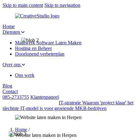
Skip to main content
Skip to navigation
Home
Diensten
Maatwerk Software Laten Maken
Hosting en Beheer
Doorlopend verbeterplan
Over ons
Ons werk
Blog
Contact
085-2733755
Klantenpaneel
IT-strategie
Waarom 'project klaar' het
slechtste IT-model is voor groeiende MKB-bedrijven
Home
/
Website laten maken in Herpen