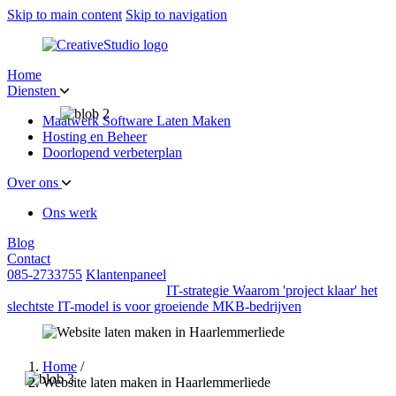
Skip to main content
Skip to navigation
Home
Diensten
Maatwerk Software Laten Maken
Hosting en Beheer
Doorlopend verbeterplan
Over ons
Ons werk
Blog
Contact
085-2733755
Klantenpaneel
IT-strategie
Waarom 'project klaar' het
slechtste IT-model is voor groeiende MKB-bedrijven
Home
/
Website laten maken in Haarlemmerliede