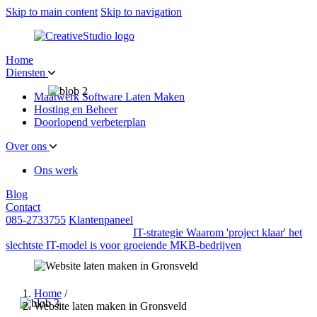
Skip to main content
Skip to navigation
Home
Diensten
Maatwerk Software Laten Maken
Hosting en Beheer
Doorlopend verbeterplan
Over ons
Ons werk
Blog
Contact
085-2733755
Klantenpaneel
IT-strategie
Waarom 'project klaar' het
slechtste IT-model is voor groeiende MKB-bedrijven
Home
/
Website laten maken in Gronsveld