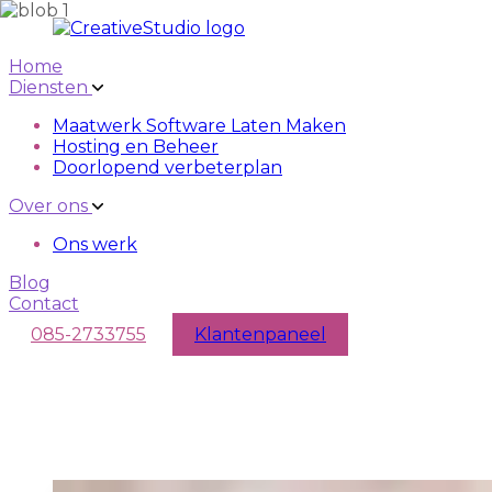
Skip to main content
Skip to navigation
Home
Diensten
Maatwerk Software Laten Maken
Hosting en Beheer
Doorlopend verbeterplan
Over ons
Ons werk
Blog
Contact
085-2733755
Klantenpaneel