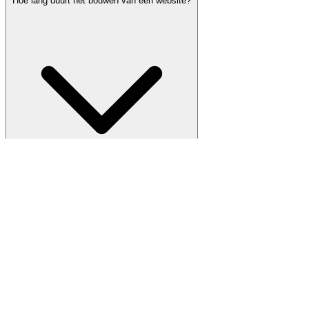
Hoe lang duurt het bouwen van een website?
Van briefing tot live: 4-8 weken voor een standaard
maatwerk site. Bij complexere projecten met
integraties soms 8-12 weken.
Komen jullie ook in Escharen langs?