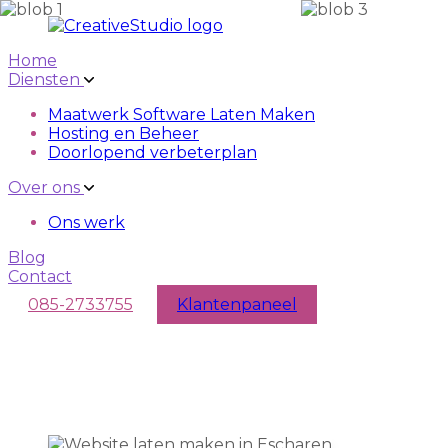
Skip to main content
Skip to navigation
Home
Diensten
Maatwerk Software Laten Maken
Hosting en Beheer
Doorlopend verbeterplan
Over ons
Ons werk
Blog
Contact
085-2733755
Klantenpaneel