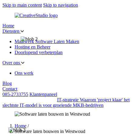
Skip to main content
Skip to navigation
Home
Diensten
Maatwerk Software Laten Maken
Hosting en Beheer
Doorlopend verbeterplan
Over ons
Ons werk
Blog
Contact
085-2733755
Klantenpaneel
IT-strategie
Waarom 'project klaar' het
slechtste IT-model is voor groeiende MKB-bedrijven
Home
/
Software laten bouwen in Westwoud