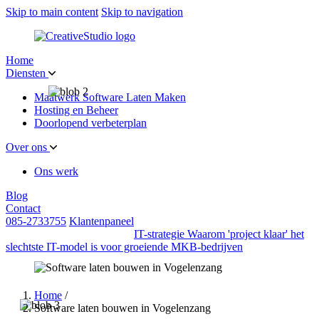
Skip to main content
Skip to navigation
Home
Diensten
Maatwerk Software Laten Maken
Hosting en Beheer
Doorlopend verbeterplan
Over ons
Ons werk
Blog
Contact
085-2733755
Klantenpaneel
IT-strategie
Waarom 'project klaar' het
slechtste IT-model is voor groeiende MKB-bedrijven
Home
/
Software laten bouwen in Vogelenzang