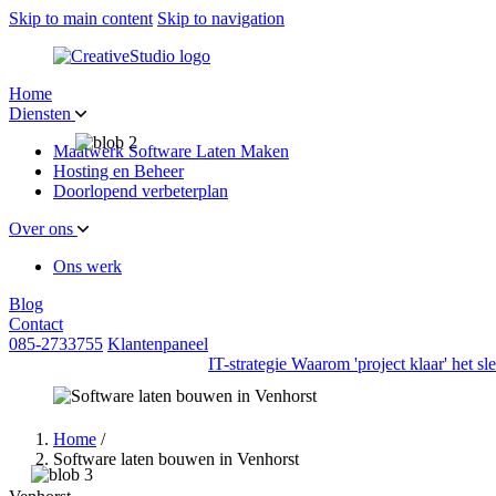
Skip to main content
Skip to navigation
Home
Diensten
Maatwerk Software Laten Maken
Hosting en Beheer
Doorlopend verbeterplan
Over ons
Ons werk
Blog
Contact
085-2733755
Klantenpaneel
IT-strategie
Waarom 'project klaar' het s
Home
/
Software laten bouwen in Venhorst