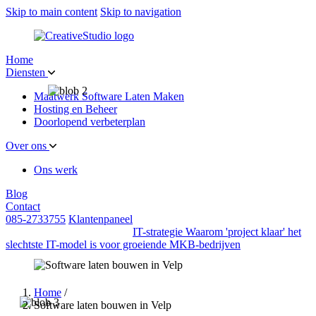
Skip to main content
Skip to navigation
Home
Diensten
Maatwerk Software Laten Maken
Hosting en Beheer
Doorlopend verbeterplan
Over ons
Ons werk
Blog
Contact
085-2733755
Klantenpaneel
IT-strategie
Waarom 'project klaar' het
slechtste IT-model is voor groeiende MKB-bedrijven
Home
/
Software laten bouwen in Velp