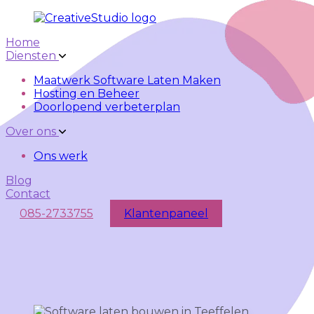
Skip to main content
Skip to navigation
Home
Diensten
Maatwerk Software Laten Maken
Hosting en Beheer
Doorlopend verbeterplan
Over ons
Ons werk
Blog
Contact
085-2733755
Klantenpaneel