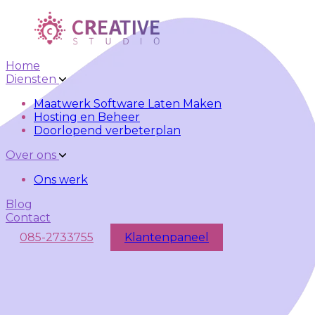
Skip to main content
Skip to navigation
Home
Diensten
Maatwerk Software Laten Maken
Hosting en Beheer
Doorlopend verbeterplan
Over ons
Ons werk
Blog
Contact
085-2733755
Klantenpaneel