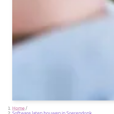
Home
/
Software laten bouwen in Soerendonk