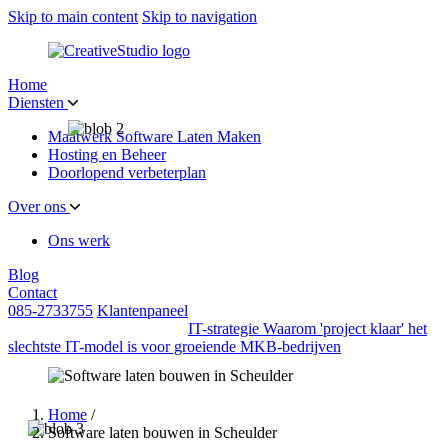
Skip to main content
Skip to navigation
Home
Diensten
Maatwerk Software Laten Maken
Hosting en Beheer
Doorlopend verbeterplan
Over ons
Ons werk
Blog
Contact
085-2733755
Klantenpaneel
IT-strategie
Waarom 'project klaar' het
slechtste IT-model is voor groeiende MKB-bedrijven
Home
/
Software laten bouwen in Scheulder