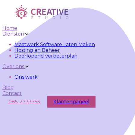
Skip to main content
Skip to navigation
Home
Diensten
Maatwerk Software Laten Maken
Hosting en Beheer
Doorlopend verbeterplan
Over ons
Ons werk
Blog
Contact
085-2733755
Klantenpaneel