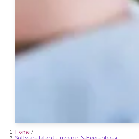
Home
/
Software laten bouwen in 's-Heerenhoek