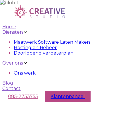
Skip to main content
Skip to navigation
Home
Diensten
Maatwerk Software Laten Maken
Hosting en Beheer
Doorlopend verbeterplan
Over ons
Ons werk
Blog
Contact
085-2733755
Klantenpaneel