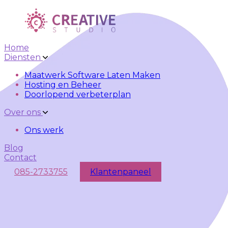
Skip to main content
Skip to navigation
Home
Diensten
Maatwerk Software Laten Maken
Hosting en Beheer
Doorlopend verbeterplan
Over ons
Ons werk
Blog
Contact
085-2733755
Klantenpaneel