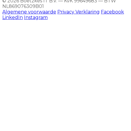
© 2026 Boetzkes IT B.V. — KvK 99649683 — BTW
NL869076309B01
Algemene voorwaarde
Privacy Verklaring
Facebook
LinkedIn
Instagram