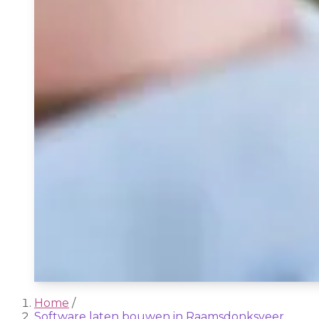
Home
/
Software laten bouwen in Raamsdonksveer