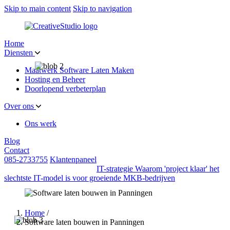
Skip to main content
Skip to navigation
Home
Diensten
Maatwerk Software Laten Maken
Hosting en Beheer
Doorlopend verbeterplan
Over ons
Ons werk
Blog
Contact
085-2733755
Klantenpaneel
IT-strategie
Waarom 'project klaar' het
slechtste IT-model is voor groeiende MKB-bedrijven
Home
/
Software laten bouwen in Panningen