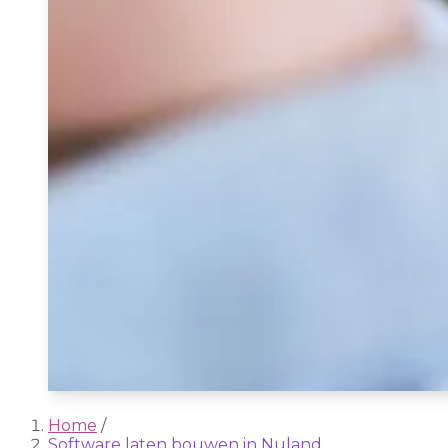
Home
/
Software laten bouwen in Nuland