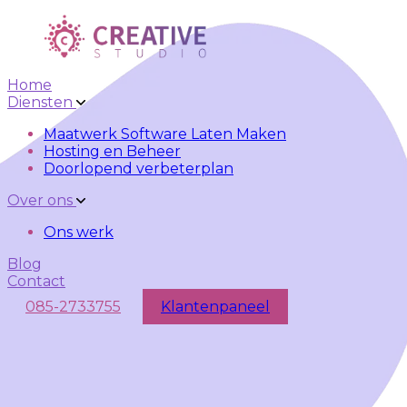
Skip to main content
Skip to navigation
Home
Diensten
Maatwerk Software Laten Maken
Hosting en Beheer
Doorlopend verbeterplan
Over ons
Ons werk
Blog
Contact
085-2733755
Klantenpaneel