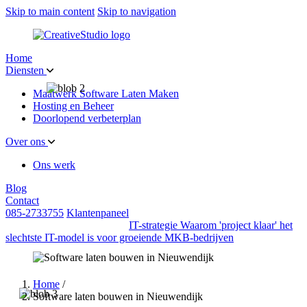
Skip to main content
Skip to navigation
Home
Diensten
Maatwerk Software Laten Maken
Hosting en Beheer
Doorlopend verbeterplan
Over ons
Ons werk
Blog
Contact
085-2733755
Klantenpaneel
IT-strategie
Waarom 'project klaar' het
slechtste IT-model is voor groeiende MKB-bedrijven
Home
/
Software laten bouwen in Nieuwendijk