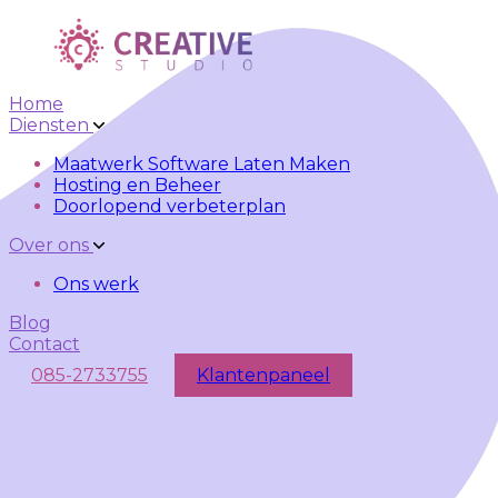
Skip to main content
Skip to navigation
Home
Diensten
Maatwerk Software Laten Maken
Hosting en Beheer
Doorlopend verbeterplan
Over ons
Ons werk
Blog
Contact
085-2733755
Klantenpaneel