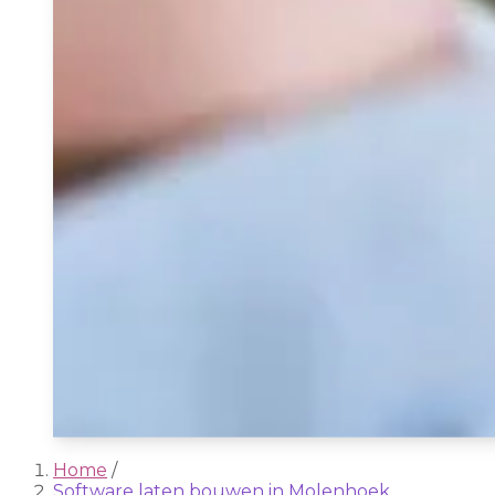
Home
/
Software laten bouwen in Molenhoek