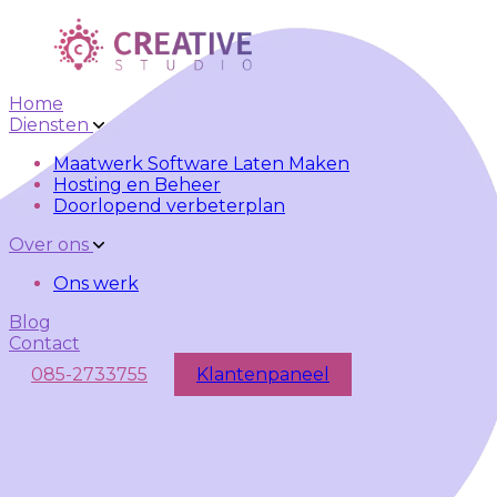
Skip to main content
Skip to navigation
Home
Diensten
Maatwerk Software Laten Maken
Hosting en Beheer
Doorlopend verbeterplan
Over ons
Ons werk
Blog
Contact
085-2733755
Klantenpaneel