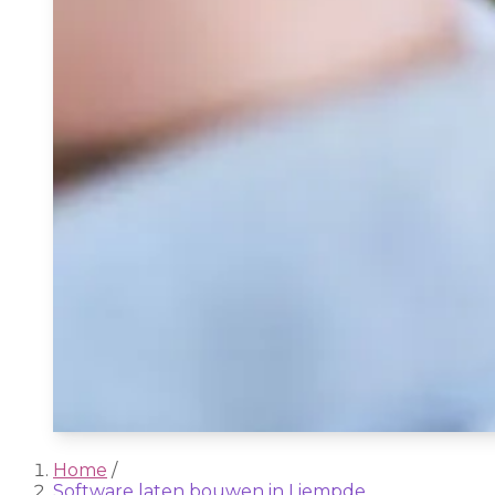
Home
/
Software laten bouwen in Liempde