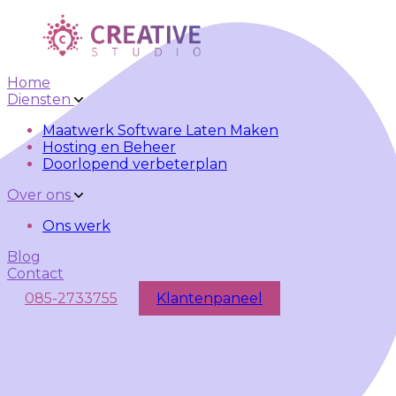
Skip to main content
Skip to navigation
Home
Diensten
Maatwerk Software Laten Maken
Hosting en Beheer
Doorlopend verbeterplan
Over ons
Ons werk
Blog
Contact
085-2733755
Klantenpaneel