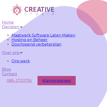
Skip to main content
Skip to navigation
Home
Diensten
Maatwerk Software Laten Maken
Hosting en Beheer
Doorlopend verbeterplan
Over ons
Ons werk
Blog
Contact
085-2733755
Klantenpaneel