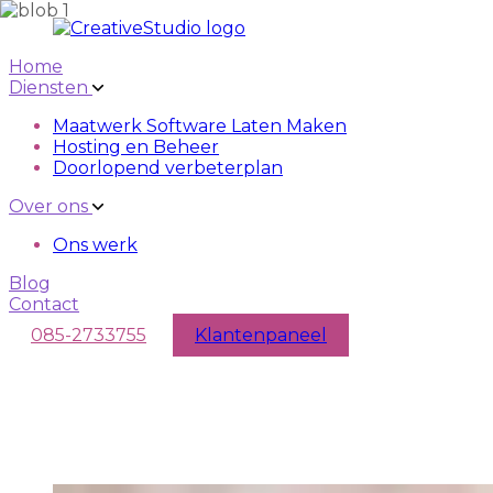
Skip to main content
Skip to navigation
Home
Diensten
Maatwerk Software Laten Maken
Hosting en Beheer
Doorlopend verbeterplan
Over ons
Ons werk
Blog
Contact
085-2733755
Klantenpaneel