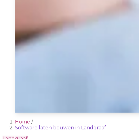
Home
/
Software laten bouwen in Landgraaf
Landgraaf