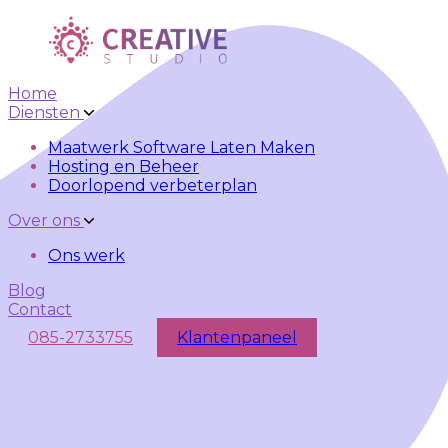
Skip to main content
Skip to navigation
Home
Diensten
Maatwerk Software Laten Maken
Hosting en Beheer
Doorlopend verbeterplan
Over ons
Ons werk
Blog
Contact
085-2733755
Klantenpaneel