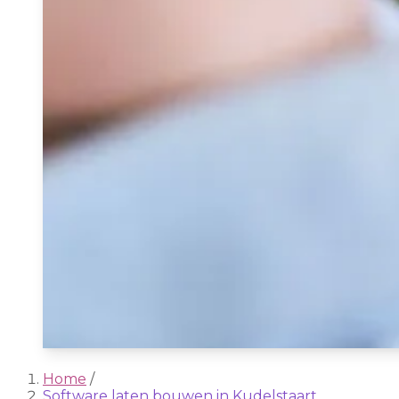
Home
/
Software laten bouwen in Kudelstaart