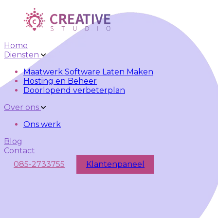
Skip to main content
Skip to navigation
Home
Diensten
Maatwerk Software Laten Maken
Hosting en Beheer
Doorlopend verbeterplan
Over ons
Ons werk
Blog
Contact
085-2733755
Klantenpaneel