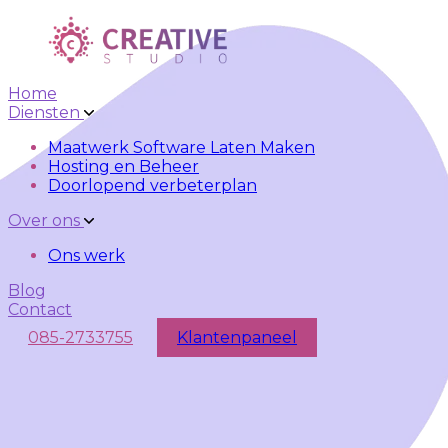
Skip to main content
Skip to navigation
Home
Diensten
Maatwerk Software Laten Maken
Hosting en Beheer
Doorlopend verbeterplan
Over ons
Ons werk
Blog
Contact
085-2733755
Klantenpaneel