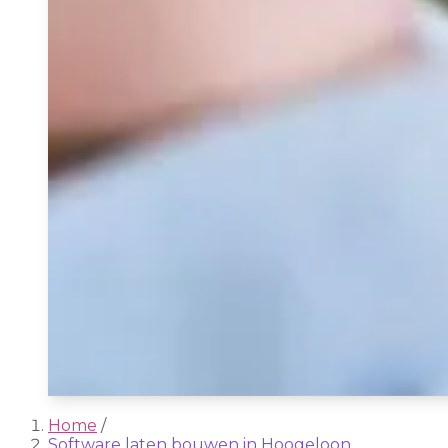
Home
/
Software laten bouwen in Hoogeloon