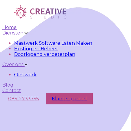
Skip to main content
Skip to navigation
Home
Diensten
Maatwerk Software Laten Maken
Hosting en Beheer
Doorlopend verbeterplan
Over ons
Ons werk
Blog
Contact
085-2733755
Klantenpaneel