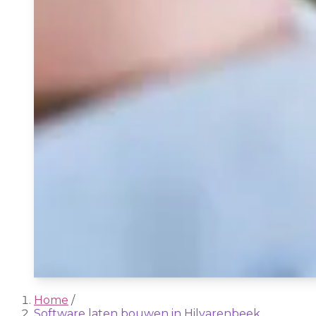
Home
/
Software laten bouwen in Hilvarenbeek