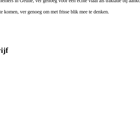
emers in Geulle, ver genoeg voor een echte vlaai als traktatie bij aank
te komen, ver genoeg om met frisse blik mee te denken.
ijf