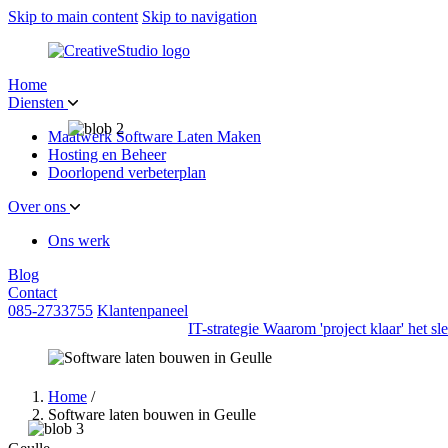
Skip to main content
Skip to navigation
Home
Diensten
Maatwerk Software Laten Maken
Hosting en Beheer
Doorlopend verbeterplan
Over ons
Ons werk
Blog
Contact
085-2733755
Klantenpaneel
IT-strategie
Waarom 'project klaar' het s
Home
/
Software laten bouwen in Geulle