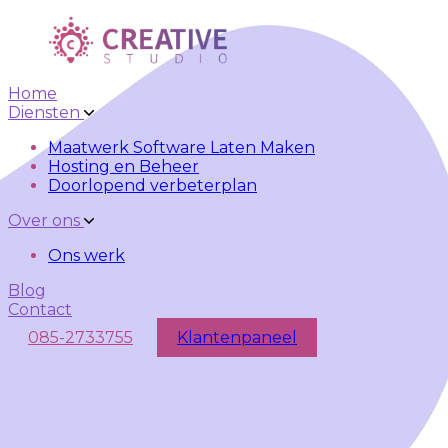
Skip to main content
Skip to navigation
Home
Diensten
Maatwerk Software Laten Maken
Hosting en Beheer
Doorlopend verbeterplan
Over ons
Ons werk
Blog
Contact
085-2733755
Klantenpaneel