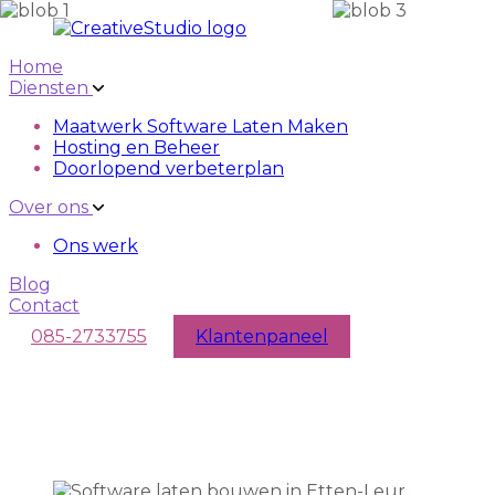
Skip to main content
Skip to navigation
Home
Diensten
Maatwerk Software Laten Maken
Hosting en Beheer
Doorlopend verbeterplan
Over ons
Ons werk
Blog
Contact
085-2733755
Klantenpaneel