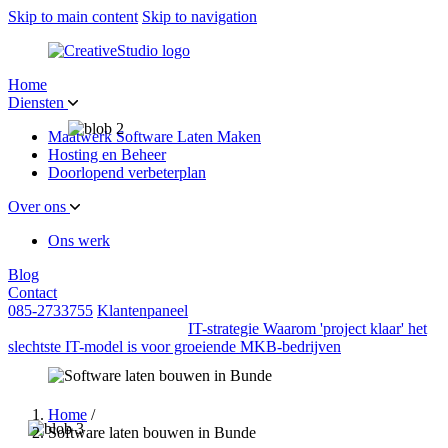
Skip to main content
Skip to navigation
Home
Diensten
Maatwerk Software Laten Maken
Hosting en Beheer
Doorlopend verbeterplan
Over ons
Ons werk
Blog
Contact
085-2733755
Klantenpaneel
IT-strategie
Waarom 'project klaar' het
slechtste IT-model is voor groeiende MKB-bedrijven
Home
/
Software laten bouwen in Bunde