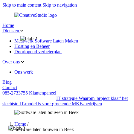
Skip to main content
Skip to navigation
Home
Diensten
Maatwerk Software Laten Maken
Hosting en Beheer
Doorlopend verbeterplan
Over ons
Ons werk
Blog
Contact
085-2733755
Klantenpaneel
IT-strategie
Waarom 'project klaar' het
slechtste IT-model is voor groeiende MKB-bedrijven
Home
/
Software laten bouwen in Beek